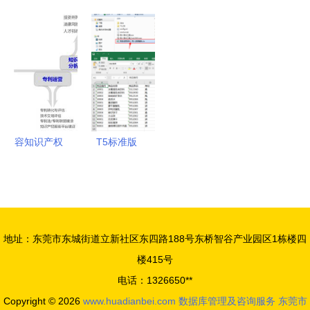
务管理系统
2024年中
服务基本概
业链全景梳
的设计
国春季节令
述
理及区域热
糕点及粽子
力地图数据
消费趋势分
库管理与咨
析报告
询服务分析
容知识产权
T5标准版
——数据库
数据库盘点
管理及咨询
功能使用教
服务介绍
程——导入
篇 数据库
地址：东莞市东城街道立新社区东四路188号东桥智谷产业园区1栋楼四
管理及咨询
楼415号
服务
电话：1326650**
Copyright © 2026
www.huadianbei.com
数据库管理及咨询服务
东莞市