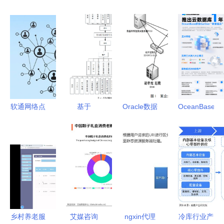
软通网络点
基于
Oracle数据
OceanBase
买策略系统
SSM+JSP
库备份有效
跻身
数据库管理
的充电桩综
性检测系统
Gartner魔
与咨询服务
合管理系统
设计与咨询
力象限，全
的核心价值
一站式解决
服务概述
球布局彰显
方案
云数据库领
导力
乡村养老服
艾媒咨询
ngxin代理
冷库行业产