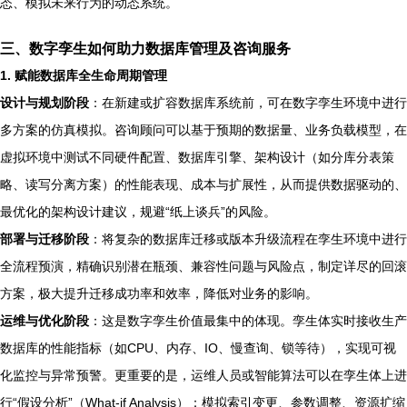
态、模拟未来行为的动态系统。
三、数字孪生如何助力数据库管理及咨询服务
1. 赋能数据库全生命周期管理
设计与规划阶段
：在新建或扩容数据库系统前，可在数字孪生环境中进行
多方案的仿真模拟。咨询顾问可以基于预期的数据量、业务负载模型，在
虚拟环境中测试不同硬件配置、数据库引擎、架构设计（如分库分表策
略、读写分离方案）的性能表现、成本与扩展性，从而提供数据驱动的、
最优化的架构设计建议，规避“纸上谈兵”的风险。
部署与迁移阶段
：将复杂的数据库迁移或版本升级流程在孪生环境中进行
全流程预演，精确识别潜在瓶颈、兼容性问题与风险点，制定详尽的回滚
方案，极大提升迁移成功率和效率，降低对业务的影响。
运维与优化阶段
：这是数字孪生价值最集中的体现。孪生体实时接收生产
数据库的性能指标（如CPU、内存、IO、慢查询、锁等待），实现可视
化监控与异常预警。更重要的是，运维人员或智能算法可以在孪生体上进
行“假设分析”（What-if Analysis）：模拟索引变更、参数调整、资源扩缩