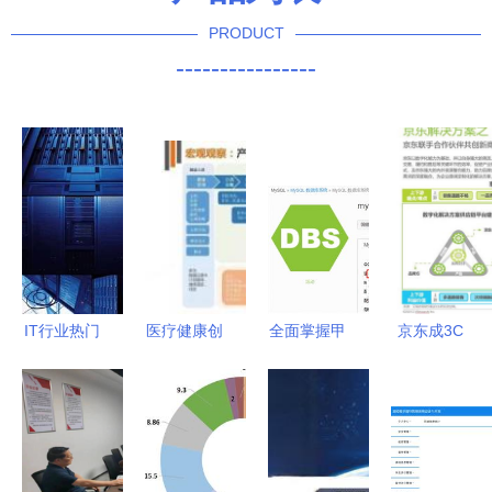
PRODUCT
----------------
IT行业热门
医疗健康创
全面掌握甲
京东成3C
岗位解析
业投资盘点
骨文云 OCI
数码商用品
数据库管理
368起投资
MySQL 服
采购首选
及咨询服务
事件、291
务 从自动
高质低价策
的价值与机
亿人民币融
运维到高效
略收获8成