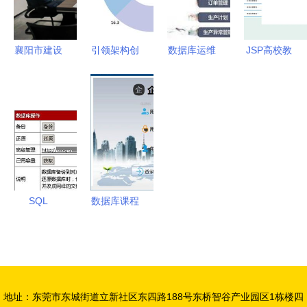
遇
资与数据库
管理的数据
企业客户信
管理咨询服
库管理及咨
赖
务的新趋势
询实战指南
襄阳市建设
引领架构创
数据库运维
JSP高校教
工程咨询服
新之路 第
管理的五条
学督导管理
务行业协会
八届系统架
关键技术路
系统的设计
以数据库赋
构师大会撼
线与专业咨
与开发 从
能行业咨询
世来袭
询服务
HC809源码
服务升级
到部署的完
整实践指南
SQL
数据库课程
Server数据
设计 企业
库综合管理
进货销售管
方法与专业
理系统的构
咨询服务指
建与优化
地址：东莞市东城街道立新社区东四路188号东桥智谷产业园区1栋楼四
南